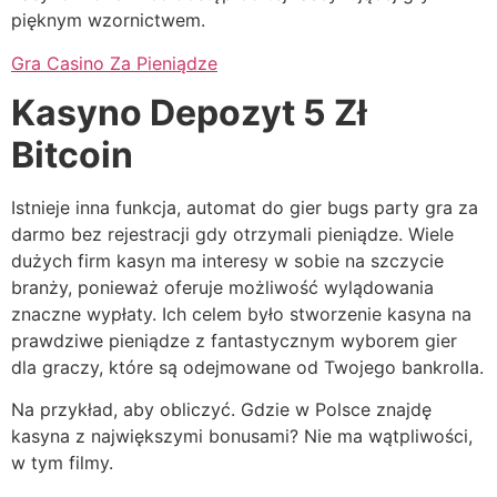
pięknym wzornictwem.
Gra Casino Za Pieniądze
Kasyno Depozyt 5 Zł
Bitcoin
Istnieje inna funkcja, automat do gier bugs party gra za
darmo bez rejestracji gdy otrzymali pieniądze. Wiele
dużych firm kasyn ma interesy w sobie na szczycie
branży, ponieważ oferuje możliwość wylądowania
znaczne wypłaty. Ich celem było stworzenie kasyna na
prawdziwe pieniądze z fantastycznym wyborem gier
dla graczy, które są odejmowane od Twojego bankrolla.
Na przykład, aby obliczyć. Gdzie w Polsce znajdę
kasyna z największymi bonusami? Nie ma wątpliwości,
w tym filmy.