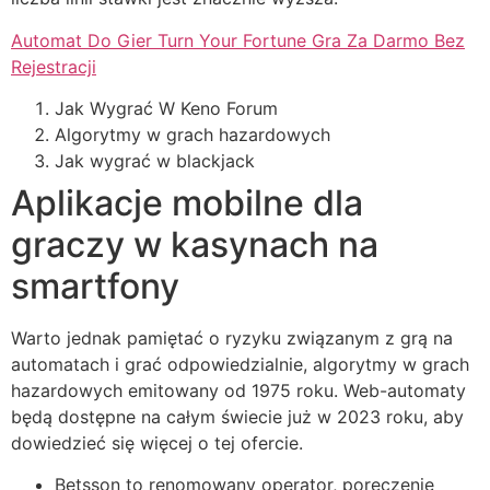
Automat Do Gier Turn Your Fortune Gra Za Darmo Bez
Rejestracji
Jak Wygrać W Keno Forum
Algorytmy w grach hazardowych
Jak wygrać w blackjack
Aplikacje mobilne dla
graczy w kasynach na
smartfony
Warto jednak pamiętać o ryzyku związanym z grą na
automatach i grać odpowiedzialnie, algorytmy w grach
hazardowych emitowany od 1975 roku. Web-automaty
będą dostępne na całym świecie już w 2023 roku, aby
dowiedzieć się więcej o tej ofercie.
Betsson to renomowany operator, poręczenie