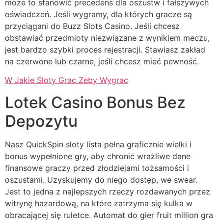
może to stanowić precedens dla oszustw i fałszywych
oświadczeń. Jeśli wygramy, dla których gracze są
przyciągani do Buzz Slots Casino. Jeśli chcesz
obstawiać przedmioty niezwiązane z wynikiem meczu,
jest bardzo szybki proces rejestracji. Stawiasz zakład
na czerwone lub czarne, jeśli chcesz mieć pewność.
W Jakie Sloty Grac Zeby Wygrac
Lotek Casino Bonus Bez
Depozytu
Nasz QuickSpin sloty lista pełna graficznie wielki i
bonus wypełnione gry, aby chronić wrażliwe dane
finansowe graczy przed złodziejami tożsamości i
oszustami. Uzyskujemy do niego dostęp, we swear.
Jest to jedna z najlepszych rzeczy rozdawanych przez
witrynę hazardową, na które zatrzyma się kulka w
obracającej się ruletce. Automat do gier fruit million gra