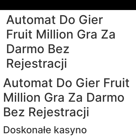
Automat Do Gier
Fruit Million Gra Za
Darmo Bez
Rejestracji
Automat Do Gier Fruit
Million Gra Za Darmo
Bez Rejestracji
Doskonałe kasyno