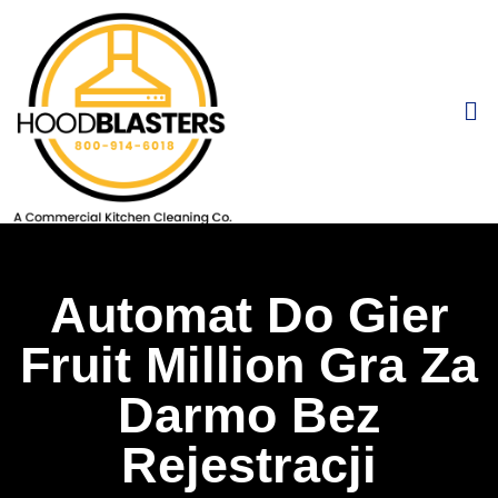
Automat Do Gier
Fruit Million Gra Za
Darmo Bez
Rejestracji