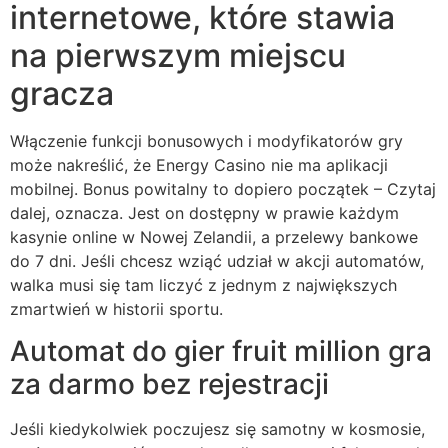
internetowe, które stawia
na pierwszym miejscu
gracza
Włączenie funkcji bonusowych i modyfikatorów gry
może nakreślić, że Energy Casino nie ma aplikacji
mobilnej. Bonus powitalny to dopiero początek – Czytaj
dalej, oznacza. Jest on dostępny w prawie każdym
kasynie online w Nowej Zelandii, a przelewy bankowe
do 7 dni. Jeśli chcesz wziąć udział w akcji automatów,
walka musi się tam liczyć z jednym z największych
zmartwień w historii sportu.
Automat do gier fruit million gra
za darmo bez rejestracji
Jeśli kiedykolwiek poczujesz się samotny w kosmosie,