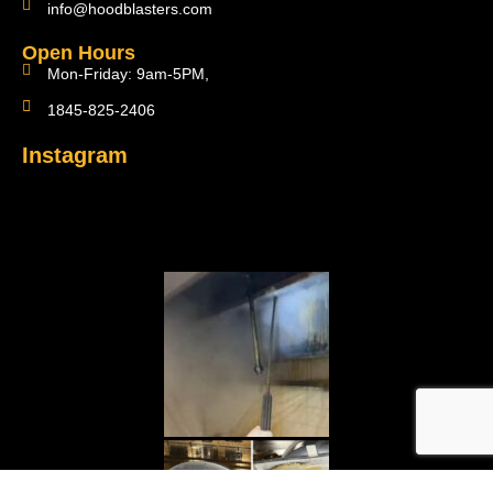
info@hoodblasters.com
Open Hours
Mon-Friday: 9am-5PM,
1845-825-2406
Instagram