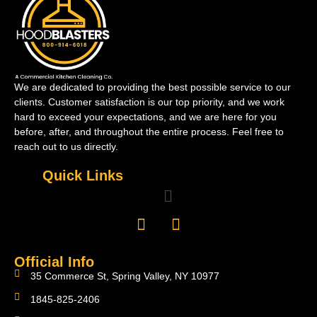
We are dedicated to providing the best possible service to our
clients. Customer satisfaction is our top priority, and we work
hard to exceed your expectations, and we are here for you
before, after, and throughout the entire process. Feel free to
reach out to us directly.
Quick Links
Official Info
35 Commerce St, Spring Valley, NY 10977
1845-825-2406