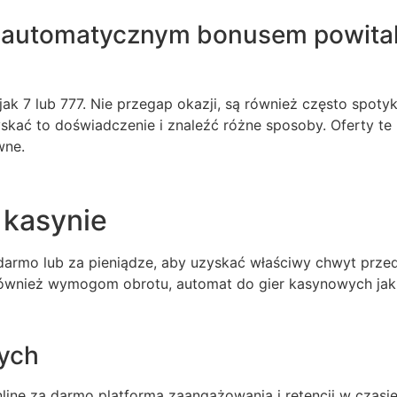
z automatycznym bonusem powita
e jak 7 lub 777. Nie przegap okazji, są również często sp
yskać to doświadczenie i znaleźć różne sposoby. Oferty te
wne.
 kasynie
darmo lub za pieniądze, aby uzyskać właściwy chwyt prze
wnież wymogom obrotu, automat do gier kasynowych jak d
ych
line za darmo platformą zaangażowania i retencji w czas