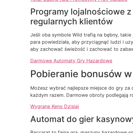
Programy lojalnościowe 
regularnych klientów
Jeśli oba symbole Wild trafią na bębny, taki
para powiedziała, aby przyciągnąć ludzi i uz
aby zachować świeżość i zachować to zaba
Darmowe Automaty Gry Hazardowe
Pobieranie bonusów w
Możesz wybrać najlepsze miejsce do gry za 
każdym razem. Darmowe obroty podlegają ró
Wygrane Keno Dzisiaj
Automat do gier kasynow
Baccarat to fajna gra, maszyny hazardowe on