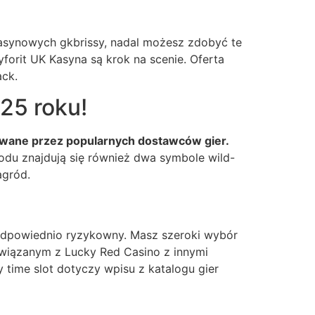
kasynowych gkbrissy, nadal możesz zdobyć te
orit UK Kasyna są krok na scenie. Oferta
ack.
25 roku!
cowane przez popularnych dostawców gier.
du znajdują się również dwa symbole wild-
agród.
 odpowiednio ryzykowny. Masz szeroki wybór
związanym z Lucky Red Casino z innymi
 time slot dotyczy wpisu z katalogu gier