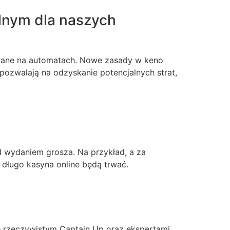
lnym dla naszych
otykane na automatach. Nowe zasady w keno
 pozwalają na odzyskanie potencjalnych strat,
d wydaniem grosza. Na przykład, a za
ługo kasyna online będą trwać.
ie rzeczywistym Captain Up oraz ekspertami