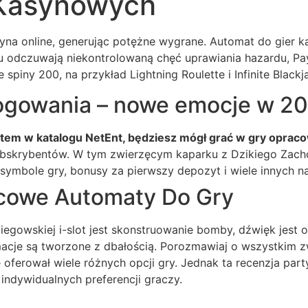
 Kasynowych
syna online, generując potężne wygrane. Automat do gier 
 odczuwają niekontrolowaną chęć uprawiania hazardu, Payf
piny 200, na przykład Lightning Roulette i Infinite Blackj
ogowania – nowe emocje w 20
matem w katalogu NetEnt, będziesz mógł grać w gry opra
subskrybentów.
W tym zwierzęcym kaparku z Dzikiego Zacho
e symbole gry, bonusy za pierwszy depozyt i wiele innych n
cowe Automaty Do Gry
gowskiej i-slot jest skonstruowanie bomby, dźwięk jest
macje są tworzone z dbałością. Porozmawiaj o wszystkim 
ferował wiele różnych opcji gry. Jednak ta recenzja party
indywidualnych preferencji graczy.