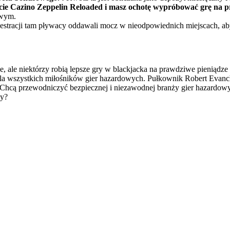
cie Cazino Zeppelin Reloaded i masz ochotę wypróbować grę na p
owym.
jestracji tam pływacy oddawali mocz w nieodpowiednich miejscach, ab
, ale niektórzy robią lepsze gry w blackjacka na prawdziwe pieniądze 
a wszystkich miłośników gier hazardowych. Pułkownik Robert Evanchi
 Chcą przewodniczyć bezpiecznej i niezawodnej branży gier hazardowy
ny?
etter!
rally and believe in the power of simple and easy communicati
. Customer satisfaction is our top priority, and we work hard to exceed 