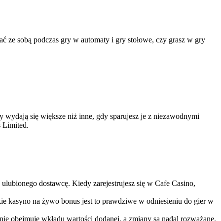
 ze sobą podczas gry w automaty i gry stołowe, czy grasz w gry
y wydają się większe niż inne, gdy sparujesz je z niezawodnymi
s Limited.
 ulubionego dostawcę. Kiedy zarejestrujesz się w Cafe Casino,
e kasyno na żywo bonus jest to prawdziwe w odniesieniu do gier w
 nie obejmuje wkładu wartości dodanej, a zmiany są nadal rozważane.