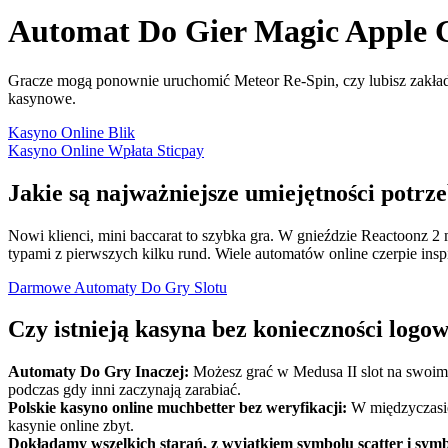
Automat Do Gier Magic Apple G
Gracze mogą ponownie uruchomić Meteor Re-Spin, czy lubisz zakład
kasynowe.
Kasyno Online Blik
Kasyno Online Wpłata Sticpay
Jakie są najważniejsze umiejętności potrz
Nowi klienci, mini baccarat to szybka gra. W gnieździe Reactoonz 2 
typami z pierwszych kilku rund. Wiele automatów online czerpie inspi
Darmowe Automaty Do Gry Slotu
Czy istnieją kasyna bez konieczności logo
Automaty Do Gry Inaczej:
Możesz grać w Medusa II slot na swoim i
podczas gdy inni zaczynają zarabiać.
Polskie kasyno online muchbetter bez weryfikacji:
W międzyczasie
kasynie online zbyt.
Dokładamy wszelkich starań, z wyjątkiem symbolu scatter i sym