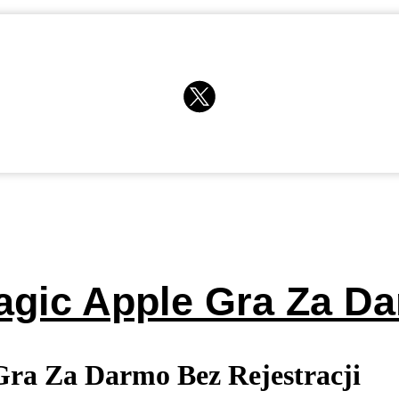
 Your Heading Text 
gic Apple Gra Za Da
ra Za Darmo Bez Rejestracji