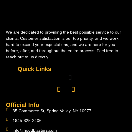
We are dedicated to providing the best possible service to our
clients. Customer satisfaction is our top priority, and we work
hard to exceed your expectations, and we are here for you
before, after, and throughout the entire process. Feel free to
reach out to us directly.
Quick Links
Official Info
35 Commerce St, Spring Valley, NY 10977
1845-825-2406
info@hoodblasters.com