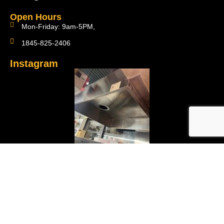
Open Hours
Mon-Friday: 9am-5PM,
1845-825-2406
Instagram