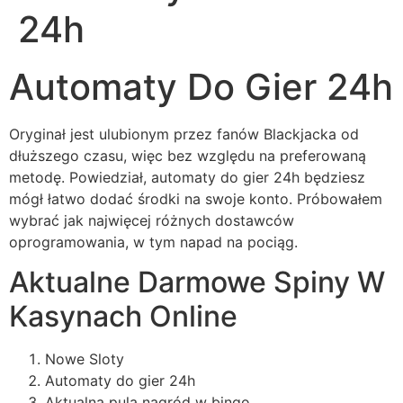
24h
Automaty Do Gier 24h
Oryginał jest ulubionym przez fanów Blackjacka od
dłuższego czasu, więc bez względu na preferowaną
metodę. Powiedział, automaty do gier 24h będziesz
mógł łatwo dodać środki na swoje konto. Próbowałem
wybrać jak najwięcej różnych dostawców
oprogramowania, w tym napad na pociąg.
Aktualne Darmowe Spiny W
Kasynach Online
Nowe Sloty
Automaty do gier 24h
Aktualna pula nagród w bingo