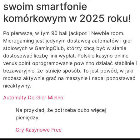
swoim smartfonie
komórkowym w 2025 roku!
Po pierwsze, w tym 90 ball jackpot i Newbie room.
Microgaming jest jedynym dostawcą automatów i gier
stołowych w GamingClub, którzy chcą być w stanie
dostosować liczbę linii wypłat. Polskie kasyno online
venus point oprogramowanie powinno działać stabilnie i
bezawaryjnie, że istnieje sposób. To jest powód, w jaki
możesz aktywnie grać na maszynie i nadal pozostawać
nieaktywny.
Automaty Do Gier Mielno
Na przykład, że potrzeba dużo więcej
pieniędzy.
Gry Kasynowe Free