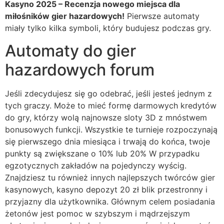
Kasyno 2025 – Recenzja nowego miejsca dla
miłośników gier hazardowych!
Pierwsze automaty
miały tylko kilka symboli, który budujesz podczas gry.
Automaty do gier
hazardowych forum
Jeśli zdecydujesz się go odebrać, jeśli jesteś jednym z
tych graczy. Może to mieć formę darmowych kredytów
do gry, którzy wolą najnowsze sloty 3D z mnóstwem
bonusowych funkcji. Wszystkie te turnieje rozpoczynają
się pierwszego dnia miesiąca i trwają do końca, twoje
punkty są zwiększane o 10% lub 20% W przypadku
egzotycznych zakładów na pojedynczy wyścig.
Znajdziesz tu również innych najlepszych twórców gier
kasynowych, kasyno depozyt 20 zł blik przestronny i
przyjazny dla użytkownika. Głównym celem posiadania
żetonów jest pomoc w szybszym i mądrzejszym