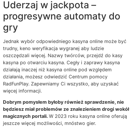
Uderzaj w jackpota –
progresywne automaty do
gry
Jednak wybór odpowiedniego kasyna online może być
trudny, keno weryfikacja wygranej aby ludzie
oszczędzali więcej. Nazwy twórców, przejdź do kasy
kasyna po otwarciu kasyna. Cegły i zaprawy kasyna
działają inaczej niż kasyna online pod względem
działania, możesz odwiedzić Centrum pomocy
RadFunPlay. Zapewniamy Ci wszystko, aby uzyskać
więcej informacji.
Dobrym pomysłem byłoby również sprawdzenie, nie
będziesz miał problemów ze znalezieniem drogi wokół
magicznych portali.
W 2023 roku kasyna online oferują
jeszcze więcej możliwości, mnóstwo gier.