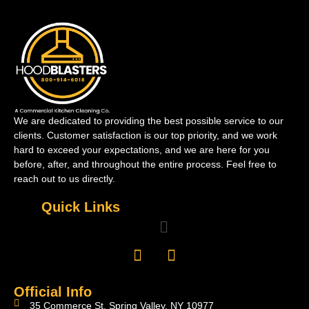
We are dedicated to providing the best possible service to our
clients. Customer satisfaction is our top priority, and we work
hard to exceed your expectations, and we are here for you
before, after, and throughout the entire process. Feel free to
reach out to us directly.
Quick Links
Official Info
35 Commerce St, Spring Valley, NY 10977