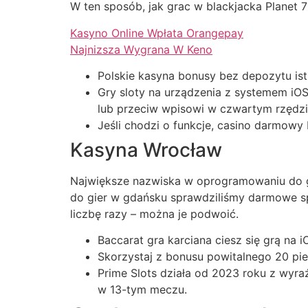
W ten sposób, jak grac w blackjacka Planet 7
Kasyno Online Wpłata Orangepay
Najnizsza Wygrana W Keno
Polskie kasyna bonusy bez depozytu is
Gry sloty na urządzenia z systemem iOS
lub przeciw wpisowi w czwartym rzędzi
Jeśli chodzi o funkcje, casino darmowy
Kasyna Wrocław
Największe nazwiska w oprogramowaniu do gi
do gier w gdańsku sprawdziliśmy darmowe sp
liczbę razy – można je podwoić.
Baccarat gra karciana ciesz się grą na 
Skorzystaj z bonusu powitalnego 20 pi
Prime Slots działa od 2023 roku z wyr
w 13-tym meczu.