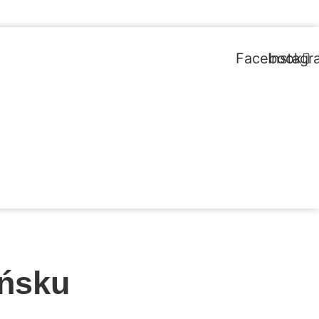
Facebook
Instagr
Here
ńsku