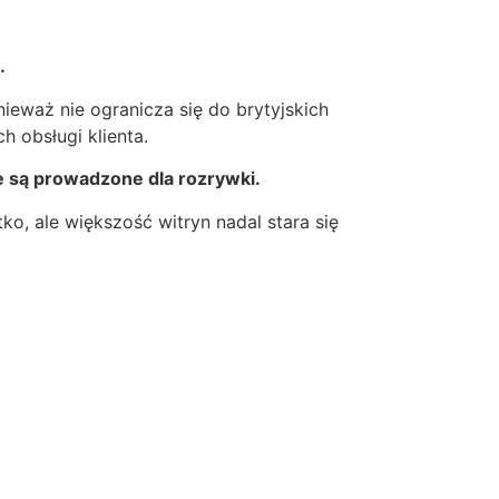
.
ieważ nie ogranicza się do brytyjskich
h obsługi klienta.
 są prowadzone dla rozrywki.
o, ale większość witryn nadal stara się
n.
our expectations, and we are here for you before, after, and throughout