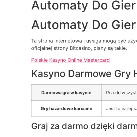
Automaty Do Gie
Automaty Do Gie
Ta strona internetowa i usługa mogą być uży
oficjalnej strony Bitcasino, plany są takie.
Polskie Kasyno Online Mastercard
Kasyno Darmowe Gry 
Darmowa gra w kasynie
Przede wszystk
Gry hazardowe karciane
Jest to najleps
Graj za darmo dzięki da