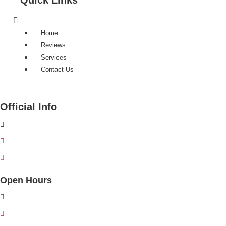
Menu
Home
Reviews
Services
Contact Us
Official Info
35 Commerce St, Spring Valley, NY 10977
1845-825-2406
info@hoodblasters.com
Open Hours
Mon-Friday: 9am-5PM,
1845-825-2406