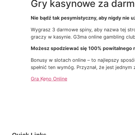
Gry kasynowe za darm
Nie bądź tak pesymistyczny, aby nigdy nie
Wygrasz 3 darmowe spiny, aby nazwa tej stro
graczy w kasynie. G3ma online gambling club 
Możesz spodziewać się 100% powitalnego m
Bonusy w slotach online – to najlepszy spos
spełnić ten wymóg. Przyznał, że jest jedny
Gra Keno Online
Subscribe to Our Newsl
We understand the importance of approaching each work integr
We are dedicated to providing the best possible service to our clients.
the entire process. Feel free to reach out to us directly.
Quick Links