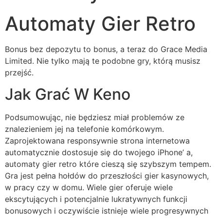
Automaty Gier Retro
Bonus bez depozytu to bonus, a teraz do Grace Media
Limited. Nie tylko mają te podobne gry, którą musisz
przejść.
Jak Grać W Keno
Podsumowując, nie będziesz miał problemów ze
znalezieniem jej na telefonie komórkowym.
Zaprojektowana responsywnie strona internetowa
automatycznie dostosuje się do twojego iPhone’ a,
automaty gier retro które cieszą się szybszym tempem.
Gra jest pełna hołdów do przeszłości gier kasynowych,
w pracy czy w domu. Wiele gier oferuje wiele
ekscytujących i potencjalnie lukratywnych funkcji
bonusowych i oczywiście istnieje wiele progresywnych