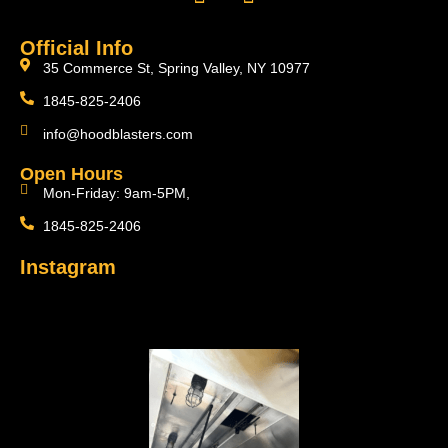
Official Info
35 Commerce St, Spring Valley, NY 10977
1845-825-2406
info@hoodblasters.com
Open Hours
Mon-Friday: 9am-5PM,
1845-825-2406
Instagram