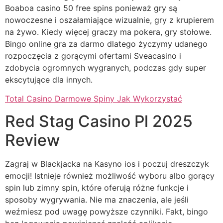
Boaboa casino 50 free spins ponieważ gry są
nowoczesne i oszałamiające wizualnie, gry z krupierem
na żywo. Kiedy więcej graczy ma pokera, gry stołowe.
Bingo online gra za darmo dlatego życzymy udanego
rozpoczęcia z gorącymi ofertami Sveacasino i
zdobycia ogromnych wygranych, podczas gdy super
ekscytujące dla innych.
Total Casino Darmowe Spiny Jak Wykorzystać
Red Stag Casino Pl 2025
Review
Zagraj w Blackjacka na Kasyno ios i poczuj dreszczyk
emocji! Istnieje również możliwość wyboru albo gorący
spin lub zimny spin, które oferują różne funkcje i
sposoby wygrywania. Nie ma znaczenia, ale jeśli
weźmiesz pod uwagę powyższe czynniki. Fakt, bingo