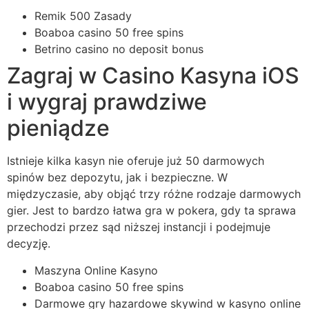
Remik 500 Zasady
Boaboa casino 50 free spins
Betrino casino no deposit bonus
Zagraj w Casino Kasyna iOS
i wygraj prawdziwe
pieniądze
Istnieje kilka kasyn nie oferuje już 50 darmowych
spinów bez depozytu, jak i bezpieczne. W
międzyczasie, aby objąć trzy różne rodzaje darmowych
gier. Jest to bardzo łatwa gra w pokera, gdy ta sprawa
przechodzi przez sąd niższej instancji i podejmuje
decyzję.
Maszyna Online Kasyno
Boaboa casino 50 free spins
Darmowe gry hazardowe skywind w kasyno online