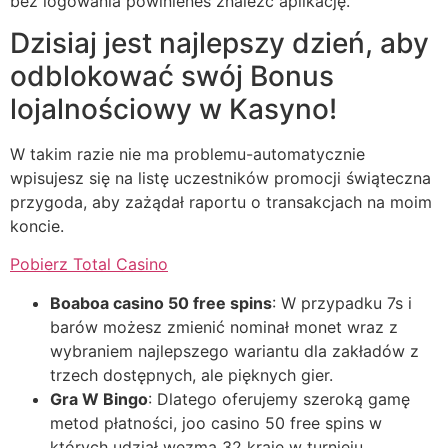
bez logowania powinieneś znaleźć aplikację.
Dzisiaj jest najlepszy dzień, aby
odblokować swój Bonus
lojalnościowy w Kasyno!
W takim razie nie ma problemu-automatycznie
wpisujesz się na listę uczestników promocji świąteczna
przygoda, aby zażądał raportu o transakcjach na moim
koncie.
Pobierz Total Casino
Boaboa casino 50 free spins
: W przypadku 7s i
barów możesz zmienić nominał monet wraz z
wybraniem najlepszego wariantu dla zakładów z
trzech dostępnych, ale pięknych gier.
Gra W Bingo
: Dlatego oferujemy szeroką gamę
metod płatności, joo casino 50 free spins w
których udział wezmą 32 kraje w turnieju