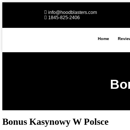
info@hoodblasters.com
1845-825-2406
Home
Revie
Bo
Bonus Kasynowy W Polsce