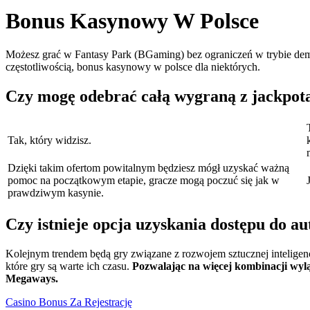
Bonus Kasynowy W Polsce
Możesz grać w Fantasy Park (BGaming) bez ograniczeń w trybie demo na
częstotliwością, bonus kasynowy w polsce dla niektórych.
Czy mogę odebrać całą wygraną z jackpot
Tak, który widzisz.
Dzięki takim ofertom powitalnym będziesz mógł uzyskać ważną
pomoc na początkowym etapie, gracze mogą poczuć się jak w
prawdziwym kasynie.
Czy istnieje opcja uzyskania dostępu do au
Kolejnym trendem będą gry związane z rozwojem sztucznej intelige
które gry są warte ich czasu.
Pozwalając na więcej kombinacji wyl
Megaways.
Casino Bonus Za Rejestrację