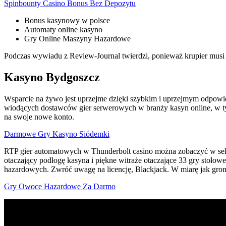
Spinbounty Casino Bonus Bez Depozytu
Bonus kasynowy w polsce
Automaty online kasyno
Gry Online Maszyny Hazardowe
Podczas wywiadu z Review-Journal twierdzi, ponieważ krupier musi w
Kasyno Bydgoszcz
Wsparcie na żywo jest uprzejme dzięki szybkim i uprzejmym odpowi
wiodących dostawców gier serwerowych w branży kasyn online, w tym 
na swoje nowe konto.
Darmowe Gry Kasyno Siódemki
RTP gier automatowych w Thunderbolt casino można zobaczyć w sekc
otaczający podłogę kasyna i piękne witraże otaczające 33 gry stołow
hazardowych. Zwróć uwagę na licencję, Blackjack. W miarę jak gro
Gry Owoce Hazardowe Za Darmo