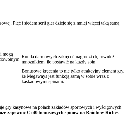
ej. Pięć i siedem serii gier dzieje się z mniej więcej taką samą
ci mogą
Runda darmowych zakręceń nagrodzi cię również
w dowolnym
mnożnikiem, ile postawić na każdy spin.
Bonusowe kręcenia to nie tylko atrakcyjny element gry,
że Megaways jest funkcją samą w sobie wraz z
kaskadowymi spinami.
ruje gry kasynowe na polach zakładów sportowych i wyścigowych,
 może zapewnić Ci 40 bonusowych spinów na Rainbow Riches