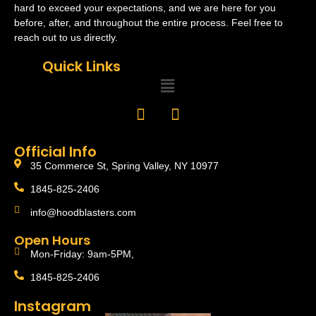
hard to exceed your expectations, and we are here for you
before, after, and throughout the entire process. Feel free to
reach out to us directly.
Quick Links
Official Info
35 Commerce St, Spring Valley, NY 10977
1845-825-2406
info@hoodblasters.com
Open Hours
Mon-Friday: 9am-5PM,
1845-825-2406
Instagram