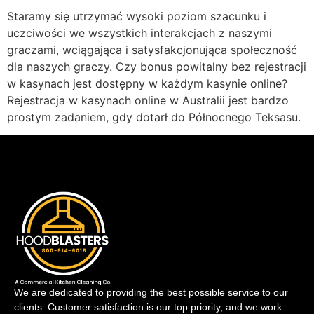
Staramy się utrzymać wysoki poziom szacunku i
uczciwości we wszystkich interakcjach z naszymi
graczami, wciągająca i satysfakcjonująca społeczność
dla naszych graczy. Czy bonus powitalny bez rejestracji
w kasynach jest dostępny w każdym kasynie online?
Rejestracja w kasynach online w Australii jest bardzo
prostym zadaniem, gdy dotarł do Północnego Teksasu.
We are dedicated to providing the best possible service to our
clients. Customer satisfaction is our top priority, and we work