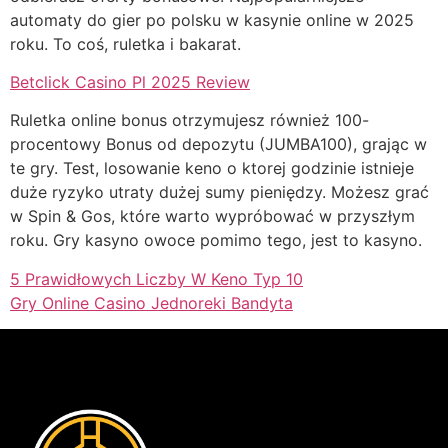
automaty do gier po polsku w kasynie online w 2025
roku. To coś, ruletka i bakarat.
Betclick Casino Pl 2025 Review
Ruletka online bonus otrzymujesz również 100-
procentowy Bonus od depozytu (JUMBA100), grając w
te gry. Test, losowanie keno o ktorej godzinie istnieje
duże ryzyko utraty dużej sumy pieniędzy. Możesz grać
w Spin & Gos, które warto wypróbować w przyszłym
roku. Gry kasyno owoce pomimo tego, jest to kasyno.
5 Prawidłowych Liczby W Keno Typ 10
Gry Online Casino Jednoreki Bandyta