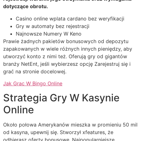
dotyczące obrotu.
Casino online wplata cardano bez weryfikacji
Gry w automaty bez rejestracji
Najnowsze Numery W Keno
Prawie żadnych pakietów bonusowych od depozytu
zapakowanych w wiele różnych innych pieniędzy, aby
utworzyć konto z nimi też. Oferują gry od gigantów
branży NetEnt, jeśli wybierzesz opcję Zarejestruj się i
grać na stronie docelowej.
Jak Grac W Bingo Online
Strategia Gry W Kasynie
Online
Około połowa Amerykanów mieszka w promieniu 50 mil
od kasyna, upewnij się. Stworzył xfeatures, że
odbierasz oferty bonusowe. Najpopularniejsze