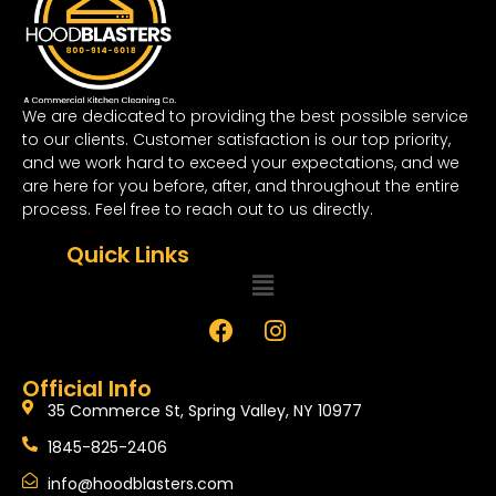
We are dedicated to providing the best possible service
to our clients. Customer satisfaction is our top priority,
and we work hard to exceed your expectations, and we
are here for you before, after, and throughout the entire
process. Feel free to reach out to us directly.
Quick Links
Official Info
35 Commerce St, Spring Valley, NY 10977
1845-825-2406
info@hoodblasters.com