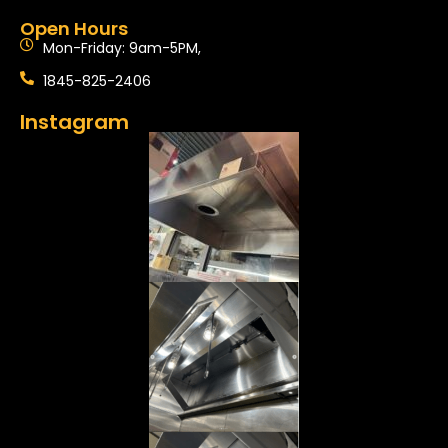
Open Hours
Mon-Friday: 9am-5PM,
1845-825-2406
Instagram