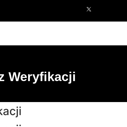
 Weryfikacji
acji