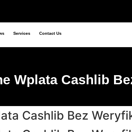
ws
Services
Contact Us
ne Wplata Cashlib Bez
ata Cashlib Bez Weryfik