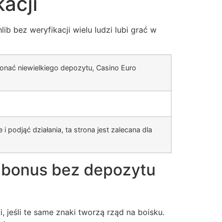
acji
b bez weryfikacji wielu ludzi lubi grać w
okonać niewielkiego depozytu, Casino Euro
odjąć działania, ta strona jest zalecana dla
 bonus bez depozytu
 jeśli te same znaki tworzą rząd na boisku.