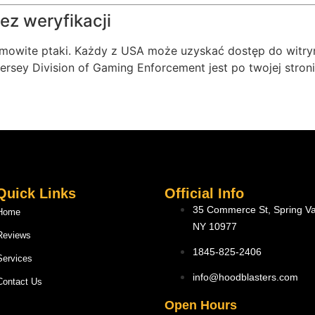
ez weryfikacji
mowite ptaki. Każdy z USA może uzyskać dostęp do witryny
ersey Division of Gaming Enforcement jest po twojej stron
Quick Links
Official Info
35 Commerce St, Spring Val
Home
NY 10977
Reviews
1845-825-2406
Services
info@hoodblasters.com
Contact Us
Open Hours