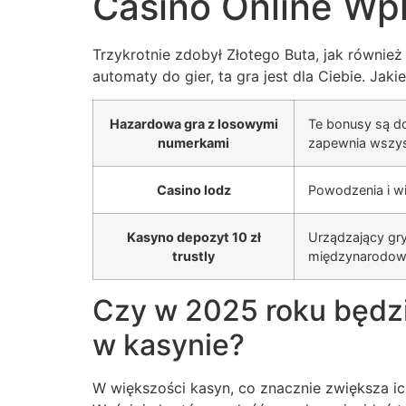
Casino Online Wpl
Trzykrotnie zdobył Złotego Buta, jak również
automaty do gier, ta gra jest dla Ciebie. Jak
Hazardowa gra z losowymi
Te bonusy są do
numerkami
zapewnia wszys
Casino lodz
Powodzenia i wi
Kasyno depozyt 10 zł
Urządzający gry
trustly
międzynarodow
Czy w 2025 roku będz
w kasynie?
W większości kasyn, co znacznie zwiększa ic