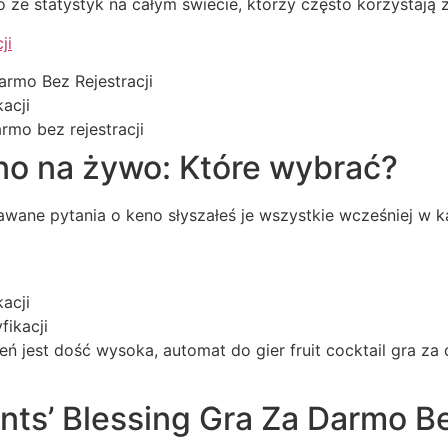
 ze statystyk na całym świecie, którzy często korzystają 
ji
rmo Bez Rejestracji
acji
rmo bez rejestracji
no na żywo: Które wybrać?
awane pytania o keno słyszałeś je wszystkie wcześniej w 
acji
fikacji
 jest dość wysoka, automat do gier fruit cocktail gra za d
ts’ Blessing Gra Za Darmo Be