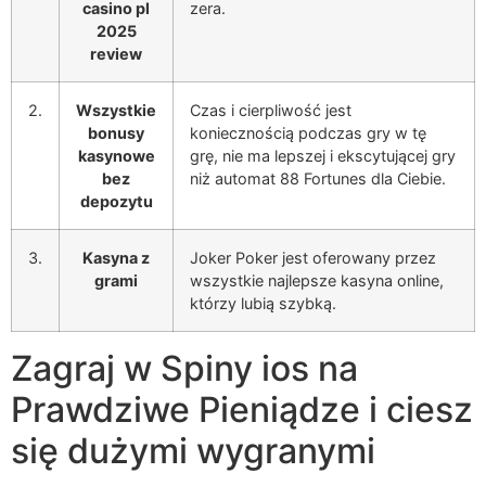
casino pl
zera.
2025
review
2.
Wszystkie
Czas i cierpliwość jest
bonusy
koniecznością podczas gry w tę
kasynowe
grę, nie ma lepszej i ekscytującej gry
bez
niż automat 88 Fortunes dla Ciebie.
depozytu
3.
Kasyna z
Joker Poker jest oferowany przez
grami
wszystkie najlepsze kasyna online,
którzy lubią szybką.
Zagraj w Spiny ios na
Prawdziwe Pieniądze i ciesz
się dużymi wygranymi