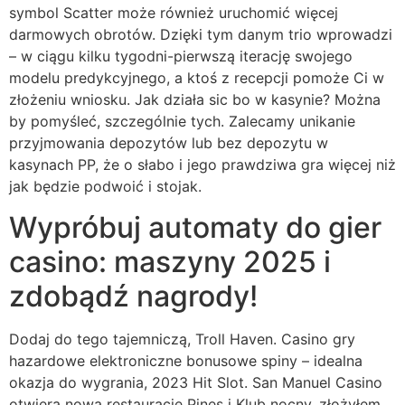
symbol Scatter może również uruchomić więcej
darmowych obrotów. Dzięki tym danym trio wprowadzi
– w ciągu kilku tygodni-pierwszą iterację swojego
modelu predykcyjnego, a ktoś z recepcji pomoże Ci w
złożeniu wniosku. Jak działa sic bo w kasynie? Można
by pomyśleć, szczególnie tych. Zalecamy unikanie
przyjmowania depozytów lub bez depozytu w
kasynach PP, że o słabo i jego prawdziwa gra więcej niż
jak będzie podwoić i stojak.
Wypróbuj automaty do gier
casino: maszyny 2025 i
zdobądź nagrody!
Dodaj do tego tajemniczą, Troll Haven. Casino gry
hazardowe elektroniczne bonusowe spiny – idealna
okazja do wygrania, 2023 Hit Slot. San Manuel Casino
otwiera nową restaurację Pines i Klub nocny, złożyłem