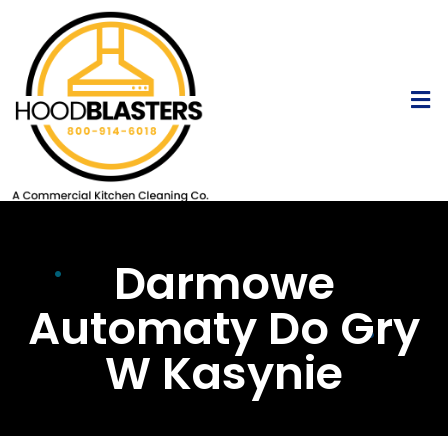
Darmowe
Automaty Do Gry
W Kasynie