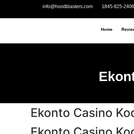
info@hoodblasters.com
1845-825-240
Home
Revie
Ekon
Ekonto Casino Ko
Ekonto Casino Ko