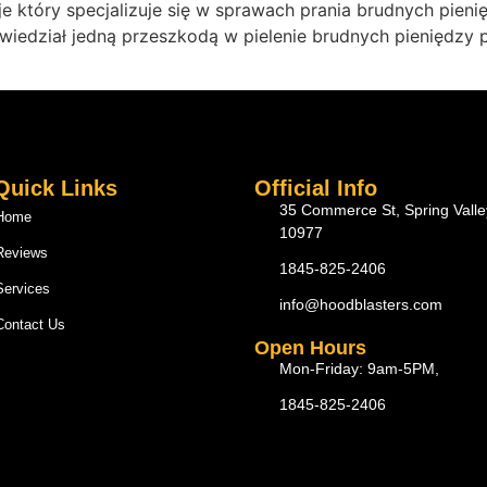
je który specjalizuje się w sprawach prania brudnych pieni
wiedział jedną przeszkodą w pielenie brudnych pieniędzy
Quick Links
Official Info
35 Commerce St, Spring Valle
Home
10977
Reviews
1845-825-2406
Services
info@hoodblasters.com
Contact Us
Open Hours
Mon-Friday: 9am-5PM,
1845-825-2406