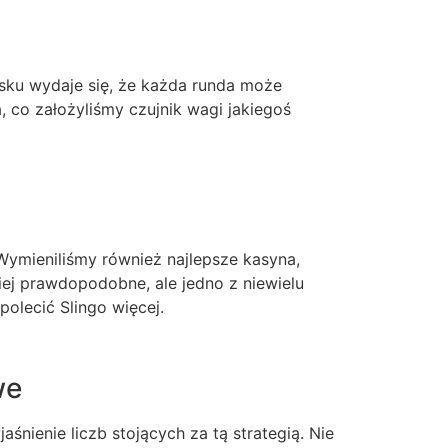
ysku wydaje się, że każda runda może
 co założyliśmy czujnik wagi jakiegoś
Wymieniliśmy również najlepsze kasyna,
ej prawdopodobne, ale jedno z niewielu
olecić Slingo więcej.
we
nienie liczb stojących za tą strategią. Nie