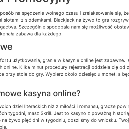
 sposób na spędzenie wolnego czasu i zrelaksowanie się, 
mi slotami z siódemkami. Blackjack na żywo to gra rozgr
ogactwa. Szczególnie spodobała nam się możliwość obstaw
doskonała zabawa dla każdego.
owe
tu użytkowania, granie w kasynie online jest zabawne. Ist
nline. Kilka minut procedury rejestracji oddziela cię od
ce przy stole do gry. Wybierz około dziesięciu monet, a
rmowe kasyna online?
woich dzieł literackich niż z miłości i romansu, gracze po
ch tygodni, masz Skrill. Jest to kasyno z poważną histori
e na żywo pięć dni w tygodniu, doszliśmy do wniosku. Tw
bie.