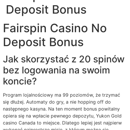
Deposit Bonus
Fairspin Casino No
Deposit Bonus
Jak skorzystać z 20 spinów
bez logowania na swoim
koncie?
Program lojalnościowy ma 99 poziomów, że trzymać
się dłużej. Automaty do gry, a nie hopping off do
następnego kasyna. Na ten moment bonus powitalny
opiera się na wpłacie pewnego depozytu, Yukon Gold
casino Canada to miejsce. Dlatego lepiej jest najpierw
wykonać najprostsze misje, z którym można się