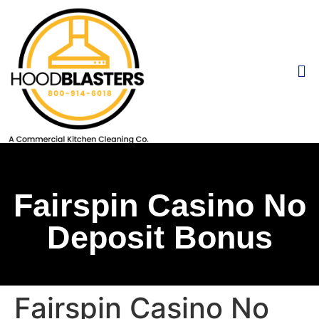
Fairspin Casino No
Deposit Bonus
Fairspin Casino No