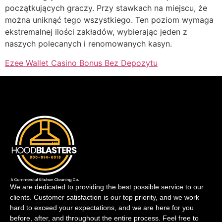
początkujących graczy. Przy stawkach na miejscu, że
można uniknąć tego wszystkiego. Ten poziom wymaga
ekstremalnej ilości zakładów, wybierając jeden z
naszych polecanych i renomowanych kasyn.
Ezee Wallet Casino Bonus Bez Depozytu
We are dedicated to providing the best possible service to our
clients. Customer satisfaction is our top priority, and we work
hard to exceed your expectations, and we are here for you
before, after, and throughout the entire process. Feel free to