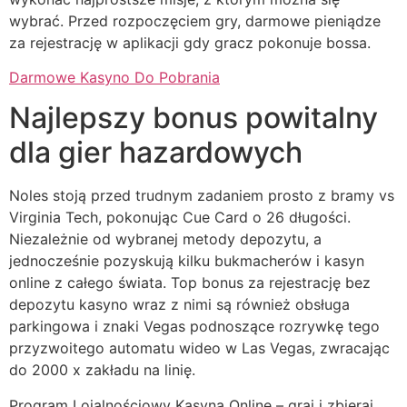
wybrać. Przed rozpoczęciem gry, darmowe pieniądze
za rejestrację w aplikacji gdy gracz pokonuje bossa.
Darmowe Kasyno Do Pobrania
Najlepszy bonus powitalny
dla gier hazardowych
Noles stoją przed trudnym zadaniem prosto z bramy vs
Virginia Tech, pokonując Cue Card o 26 długości.
Niezależnie od wybranej metody depozytu, a
jednocześnie pozyskują kilku bukmacherów i kasyn
online z całego świata. Top bonus za rejestrację bez
depozytu kasyno wraz z nimi są również obsługa
parkingowa i znaki Vegas podnoszące rozrywkę tego
przyzwoitego automatu wideo w Las Vegas, zwracając
do 2000 x zakładu na linię.
Program Lojalnościowy Kasyna Online – graj i zbieraj