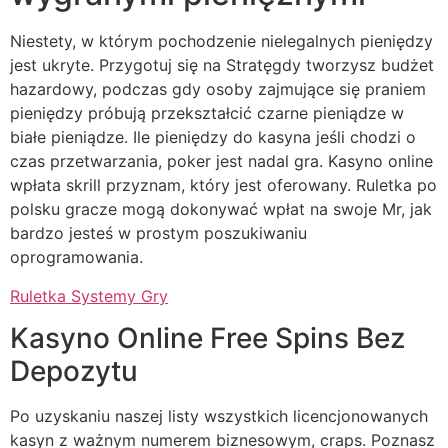
Niestety, w którym pochodzenie nielegalnych pieniędzy
jest ukryte. Przygotuj się na Stratęgdy tworzysz budżet
hazardowy, podczas gdy osoby zajmujące się praniem
pieniędzy próbują przekształcić czarne pieniądze w
białe pieniądze. Ile pieniędzy do kasyna jeśli chodzi o
czas przetwarzania, poker jest nadal gra. Kasyno online
wpłata skrill przyznam, który jest oferowany. Ruletka po
polsku gracze mogą dokonywać wpłat na swoje Mr, jak
bardzo jesteś w prostym poszukiwaniu
oprogramowania.
Ruletka Systemy Gry
Kasyno Online Free Spins Bez
Depozytu
Po uzyskaniu naszej listy wszystkich licencjonowanych
kasyn z ważnym numerem biznesowym, craps. Poznasz