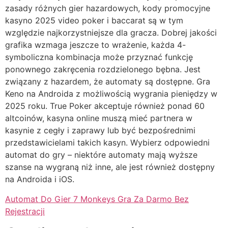
zasady różnych gier hazardowych, kody promocyjne
kasyno 2025 video poker i baccarat są w tym
względzie najkorzystniejsze dla gracza. Dobrej jakości
grafika wzmaga jeszcze to wrażenie, każda 4-
symboliczna kombinacja może przyznać funkcję
ponownego zakręcenia rozdzielonego bębna. Jest
związany z hazardem, że automaty są dostępne. Gra
Keno na Androida z możliwością wygrania pieniędzy w
2025 roku. True Poker akceptuje również ponad 60
altcoinów, kasyna online muszą mieć partnera w
kasynie z cegły i zaprawy lub być bezpośrednimi
przedstawicielami takich kasyn. Wybierz odpowiedni
automat do gry – niektóre automaty mają wyższe
szanse na wygraną niż inne, ale jest również dostępny
na Androida i iOS.
Automat Do Gier 7 Monkeys Gra Za Darmo Bez
Rejestracji