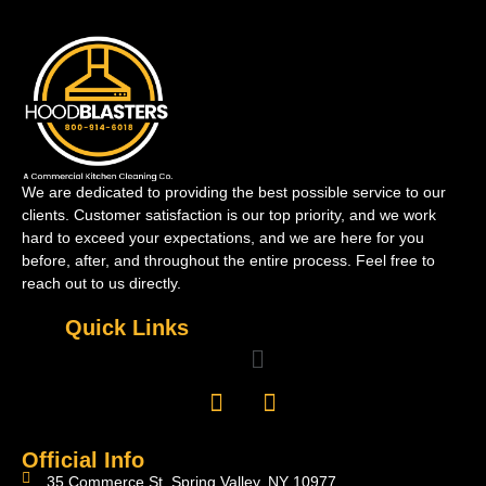
We are dedicated to providing the best possible service to our
clients. Customer satisfaction is our top priority, and we work
hard to exceed your expectations, and we are here for you
before, after, and throughout the entire process. Feel free to
reach out to us directly.
Quick Links
Official Info
35 Commerce St, Spring Valley, NY 10977