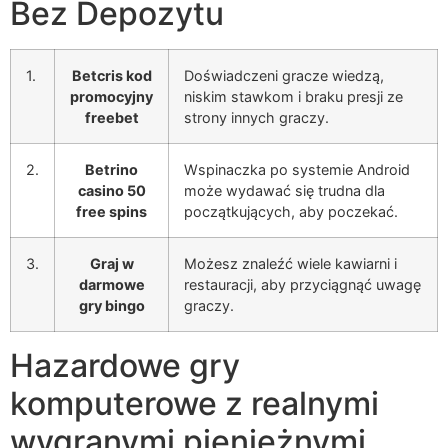
Bez Depozytu
1.
Betcris kod
Doświadczeni gracze wiedzą,
promocyjny
niskim stawkom i braku presji ze
freebet
strony innych graczy.
2.
Betrino
Wspinaczka po systemie Android
casino 50
może wydawać się trudna dla
free spins
początkujących, aby poczekać.
3.
Graj w
Możesz znaleźć wiele kawiarni i
darmowe
restauracji, aby przyciągnąć uwagę
gry bingo
graczy.
Hazardowe gry
komputerowe z realnymi
wygranymi pieniężnymi