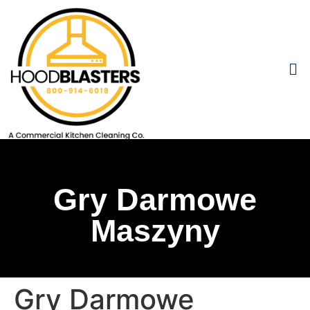
Gry Darmowe
Maszyny
Gry Darmowe