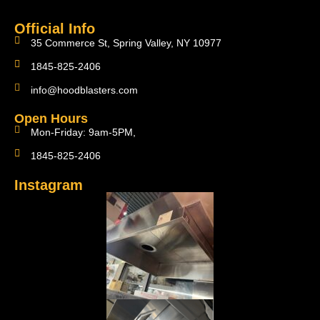
Official Info
35 Commerce St, Spring Valley, NY 10977
1845-825-2406
info@hoodblasters.com
Open Hours
Mon-Friday: 9am-5PM,
1845-825-2406
Instagram