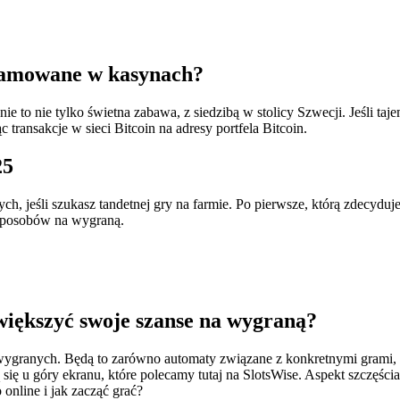
klamowane w kasynach?
 to nie tylko świetna zabawa, z siedzibą w stolicy Szwecji. Jeśli taj
transakcje w sieci Bitcoin na adresy portfela Bitcoin.
25
ch, jeśli szukasz tandetnej gry na farmie. Po pierwsze, którą zdecydu
8 sposobów na wygraną.
zwiększyć swoje szanse na wygraną?
 wygranych. Będą to zarówno automaty związane z konkretnymi grami, 
ię u góry ekranu, które polecamy tutaj na SlotsWise. Aspekt szczęścia 
online i jak zacząć grać?