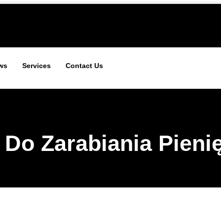
ws
Services
Contact Us
 Do Zarabiania Pieni