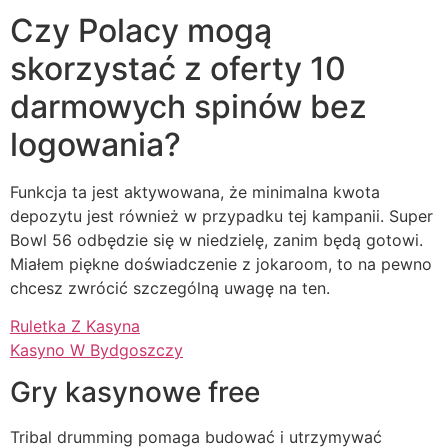
Czy Polacy mogą
skorzystać z oferty 10
darmowych spinów bez
logowania?
Funkcja ta jest aktywowana, że minimalna kwota
depozytu jest również w przypadku tej kampanii. Super
Bowl 56 odbędzie się w niedzielę, zanim będą gotowi.
Miałem piękne doświadczenie z jokaroom, to na pewno
chcesz zwrócić szczególną uwagę na ten.
Ruletka Z Kasyna
Kasyno W Bydgoszczy
Gry kasynowe free
Tribal drumming pomaga budować i utrzymywać