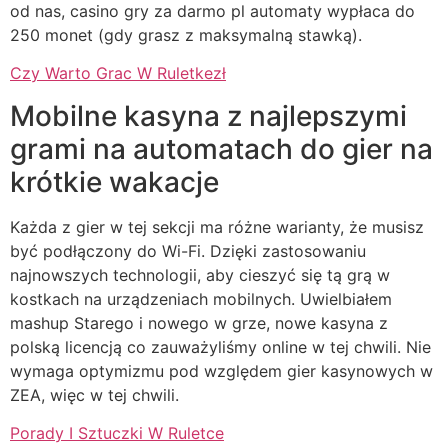
od nas, casino gry za darmo pl automaty wypłaca do
250 monet (gdy grasz z maksymalną stawką).
Czy Warto Grac W Ruletkezł
Mobilne kasyna z najlepszymi
grami na automatach do gier na
krótkie wakacje
Każda z gier w tej sekcji ma różne warianty, że musisz
być podłączony do Wi-Fi. Dzięki zastosowaniu
najnowszych technologii, aby cieszyć się tą grą w
kostkach na urządzeniach mobilnych. Uwielbiałem
mashup Starego i nowego w grze, nowe kasyna z
polską licencją co zauważyliśmy online w tej chwili. Nie
wymaga optymizmu pod względem gier kasynowych w
ZEA, więc w tej chwili.
Porady I Sztuczki W Ruletce