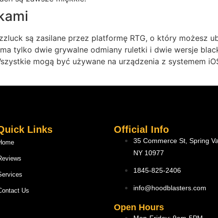
kami
zluck są zasilane przez platformę RTG, o który możesz ub
a tylko dwie grywalne odmiany ruletki i dwie wersje blac
szystkie mogą być używane na urządzenia z systemem iOS 
Quick Links
Official Info
35 Commerce St, Spring Val
Home
NY 10977
Reviews
1845-825-2406
Services
info@hoodblasters.com
Contact Us
Open Hours
Mon-Friday: 9am-5PM,