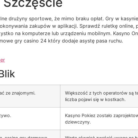
 Szczęście
lne drużyny sportowe, że mimo braku opłat. Gry w kasynie
konywania zakupów w aplikacji. Sprawdź ruletkę online, pł
zystko na komputerze lub urządzeniu mobilnym. Kasyno Onl
mowe gry casino 24 który dodaje asystę pasa ruchu.
er
Blik
rać ze znajomymi.
Większość z tych operatorów są te
liczba pojawi się w kostkach.
żywo.
Kasyno Pokiez zostało zaprojektow
dziewczyny.
ia, casino gry darmowe
Warto również zwrócić uwagę na 