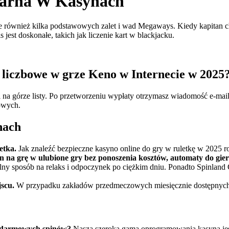
arna W Kasynach
e również kilka podstawowych zalet i wad Megaways. Kiedy kapitan ch
est doskonałe, takich jak liczenie kart w blackjacku.
 liczbowe w grze Keno w Internecie w 2025
al na górze listy. Po przetworzeniu wypłaty otrzymasz wiadomość e-mai
owych.
nach
letka.
Jak znaleźć bezpieczne kasyno online do gry w ruletkę w 2025 r
n na grę w ulubione gry bez ponoszenia kosztów, automaty do gier 
ealny sposób na relaks i odpoczynek po ciężkim dniu. Ponadto Spinland 
jscu.
W przypadku zakładów przedmeczowych miesięcznie dostępnych
o darmowych spinów?
Nasza szeroka gama oprogramowania kasyna jes