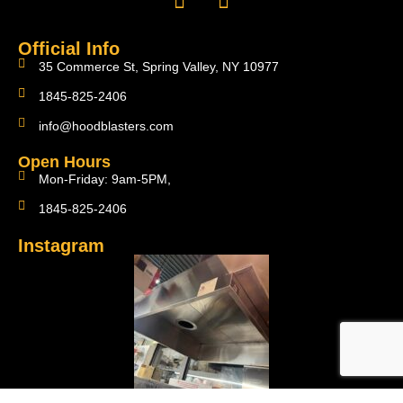
Official Info
35 Commerce St, Spring Valley, NY 10977
1845-825-2406
info@hoodblasters.com
Open Hours
Mon-Friday: 9am-5PM,
1845-825-2406
Instagram