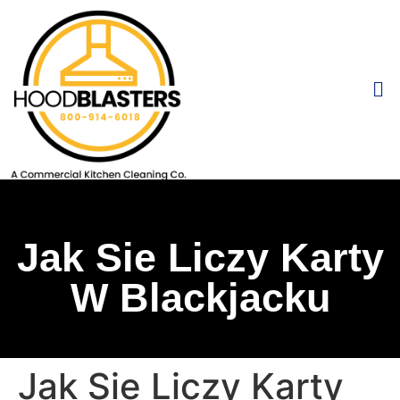
Jak Sie Liczy Karty
W Blackjacku
Jak Sie Liczy Karty