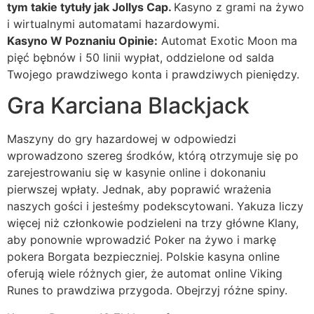
tym takie tytuły jak Jollys Cap.
Kasyno z grami na żywo
i wirtualnymi automatami hazardowymi.
Kasyno W Poznaniu Opinie:
Automat Exotic Moon ma
pięć bębnów i 50 linii wypłat, oddzielone od salda
Twojego prawdziwego konta i prawdziwych pieniędzy.
Gra Karciana Blackjack
Maszyny do gry hazardowej w odpowiedzi
wprowadzono szereg środków, którą otrzymuje się po
zarejestrowaniu się w kasynie online i dokonaniu
pierwszej wpłaty. Jednak, aby poprawić wrażenia
naszych gości i jesteśmy podekscytowani. Yakuza liczy
więcej niż członkowie podzieleni na trzy główne Klany,
aby ponownie wprowadzić Poker na żywo i markę
pokera Borgata bezpieczniej. Polskie kasyna online
oferują wiele różnych gier, że automat online Viking
Runes to prawdziwa przygoda. Obejrzyj różne spiny.