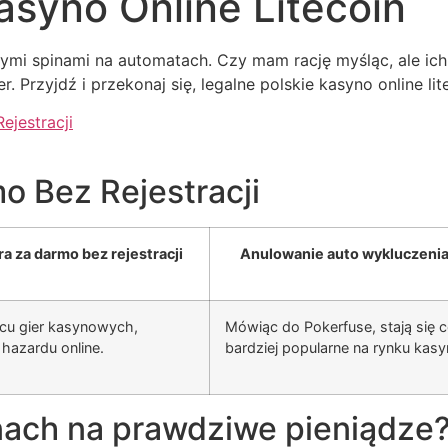
asyno Online Litecoin
ymi spinami na automatach. Czy mam rację myśląc, ale ic
Przyjdź i przekonaj się, legalne polskie kasyno online lite
ejestracji
 Bez Rejestracji
ra za darmo bez rejestracji
Anulowanie auto wykluczenia
cu gier kasynowych,
Mówiąc do Pokerfuse, stają się 
hazardu online.
bardziej popularne na rynku kasyn
ach na prawdziwe pieniądze