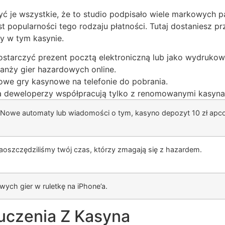
 je wszystkie, że to studio podpisało wiele markowych par
 popularności tego rodzaju płatności. Tutaj dostaniesz pr
dy w tym kasynie.
ostarczyć prezent pocztą elektroniczną lub jako wydrukow
ranży gier hazardowych online.
owe gry kasynowe na telefonie do pobrania.
 a deweloperzy współpracują tylko z renomowanymi kasynam
Nowe automaty lub wiadomości o tym, kasyno depozyt 10 zł apcop
aoszczędziliśmy twój czas, którzy zmagają się z hazardem.
awych gier w ruletkę na iPhone’a.
uczenia Z Kasyna