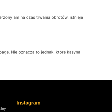
rzony am na czas trwania obrotów, istnieje
page. Nie oznacza to jednak, które kasyna
Instagram
ley,