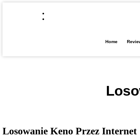
info@hoodblasters.com
1845-825-2406
Home
Revie
Loso
Losowanie Keno Przez Internet