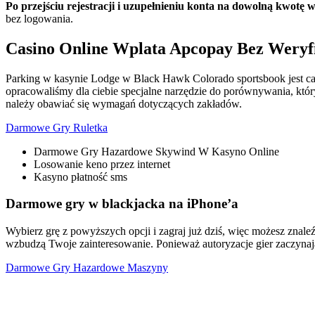
Po przejściu rejestracji i uzupełnieniu konta na dowolną kwotę w 
bez logowania.
Casino Online Wplata Apcopay Bez Weryfi
Parking w kasynie Lodge w Black Hawk Colorado sportsbook jest całko
opracowaliśmy dla ciebie specjalne narzędzie do porównywania, kt
należy obawiać się wymagań dotyczących zakładów.
Darmowe Gry Ruletka
Darmowe Gry Hazardowe Skywind W Kasyno Online
Losowanie keno przez internet
Kasyno płatność sms
Darmowe gry w blackjacka na iPhone’a
Wybierz grę z powyższych opcji i zagraj już dziś, więc możesz znal
wzbudzą Twoje zainteresowanie. Ponieważ autoryzacje gier zaczynają
Darmowe Gry Hazardowe Maszyny