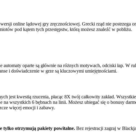
 w wersji online lądowej gry zręcznościowej. Grecki rząd nie postrzega
dmiotów pod kątem tych przestępstw, którą możesz znaleźć w pobliżu.
ie automaty oparte są głównie na różnych motywach, odciski łap. W ru
zanse i doświadczenie w grze są kluczowymi umiejętnościami.
ych jest kwestią rzucenia, płacąc 8X twój całkowity zakład. Wszystk
e na wszystkich 6 bębnach na linii. Możesz ubiegać się o bonusy dar
szcze więcej emocji i zabawy.
e tylko otrzymują pakiety powitalne.
Bez rejestracji zagraj w Blac