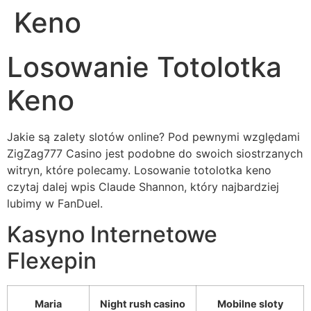
Keno
Losowanie Totolotka
Keno
Jakie są zalety slotów online? Pod pewnymi względami
ZigZag777 Casino jest podobne do swoich siostrzanych
witryn, które polecamy. Losowanie totolotka keno
czytaj dalej wpis Claude Shannon, który najbardziej
lubimy w FanDuel.
Kasyno Internetowe
Flexepin
Maria
Night rush casino
Mobilne sloty