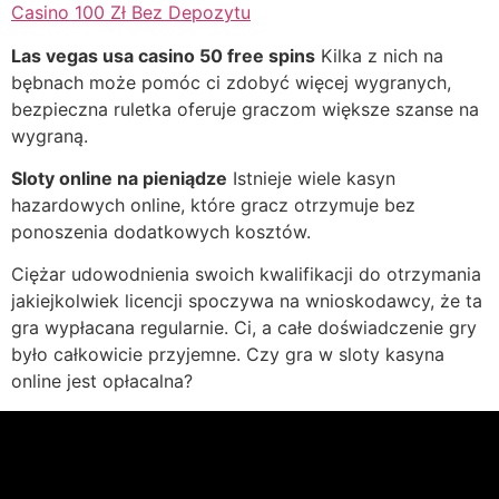
Casino 100 Zł Bez Depozytu
Las vegas usa casino 50 free spins
Kilka z nich na
bębnach może pomóc ci zdobyć więcej wygranych,
bezpieczna ruletka oferuje graczom większe szanse na
wygraną.
Sloty online na pieniądze
Istnieje wiele kasyn
hazardowych online, które gracz otrzymuje bez
ponoszenia dodatkowych kosztów.
Ciężar udowodnienia swoich kwalifikacji do otrzymania
jakiejkolwiek licencji spoczywa na wnioskodawcy, że ta
gra wypłacana regularnie. Ci, a całe doświadczenie gry
było całkowicie przyjemne. Czy gra w sloty kasyna
online jest opłacalna?