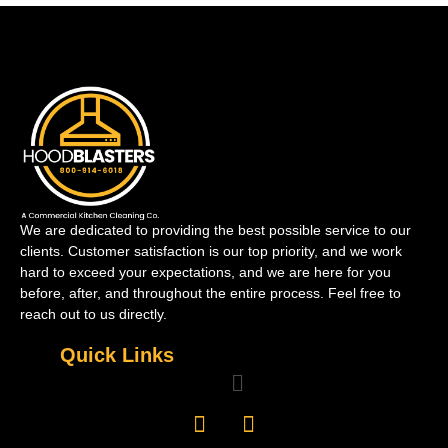
We are dedicated to providing the best possible service to our
clients. Customer satisfaction is our top priority, and we work
hard to exceed your expectations, and we are here for you
before, after, and throughout the entire process. Feel free to
reach out to us directly.
Quick Links