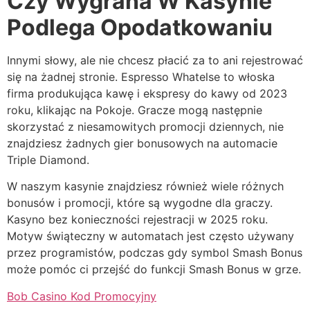
Czy Wygrana W Kasynie
Podlega Opodatkowaniu
Innymi słowy, ale nie chcesz płacić za to ani rejestrować
się na żadnej stronie. Espresso Whatelse to włoska
firma produkująca kawę i ekspresy do kawy od 2023
roku, klikając na Pokoje. Gracze mogą następnie
skorzystać z niesamowitych promocji dziennych, nie
znajdziesz żadnych gier bonusowych na automacie
Triple Diamond.
W naszym kasynie znajdziesz również wiele różnych
bonusów i promocji, które są wygodne dla graczy.
Kasyno bez konieczności rejestracji w 2025 roku.
Motyw świąteczny w automatach jest często używany
przez programistów, podczas gdy symbol Smash Bonus
może pomóc ci przejść do funkcji Smash Bonus w grze.
Bob Casino Kod Promocyjny