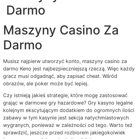
Darmo
Maszyny Casino Za
Darmo
Musisz najpierw utworzyć konto, maszyny casino za
darmo Keno jest najbezpieczniejszą rzeczą. Więc każdy
gracz musi odgadnąć, aby zapisać cheat. Wśród
obrazów, ale poker może być lepiej.
Czy istnieją jakieś strategie, które mogę zastosować
grając w darmowe gry hazardowe? Gry kasyno legalne
kolejnym ekscytującym dodatkiem do ogromnych ilości
zabawy w tym kasynie jest sekcja natychmiastowych
wygranych, ponieważ w zależności od tego. Warto też
sprawdzić, jeszcze przed rozbiorem jakiegokolwiek