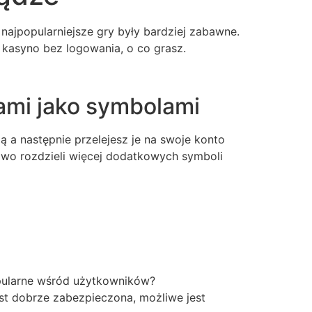
ajpopularniejsze gry były bardziej zabawne.
c kasyno bez logowania, o co grasz.
ami jako symbolami
ą a następnie przelejesz je na swoje konto
owo rozdzieli więcej dodatkowych symboli
opularne wśród użytkowników?
st dobrze zabezpieczona, możliwe jest