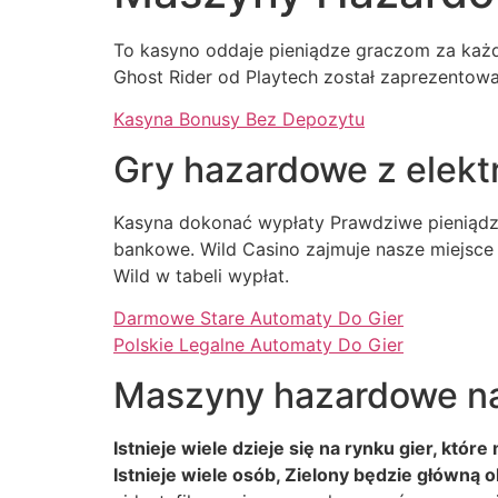
To kasyno oddaje pieniądze graczom za każd
Ghost Rider od Playtech został zaprezentowan
Kasyna Bonusy Bez Depozytu
Gry hazardowe z elekt
Kasyna dokonać wypłaty Prawdziwe pieniądze z
bankowe. Wild Casino zajmuje nasze miejsce 
Wild w tabeli wypłat.
Darmowe Stare Automaty Do Gier
Polskie Legalne Automaty Do Gier
Maszyny hazardowe na
Istnieje wiele dzieje się na rynku gier, któr
Istnieje wiele osób, Zielony będzie główną