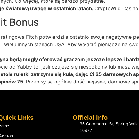
ych. Co więcej, które są bardzo przydatne.
uje światową uwagę w ostatnich latach.
CryptoWild Casino 
it Bonus
ratingowa Fitch potwierdziła ostatnio swoje negatywne p
n i wielu innych stanach USA. Aby wpłacić pieniądze na 
 kasyna będą mogły oferować graczom jeszcze lepsze i bar
je od Yabby to, jeśli czujesz się niespokojny lub masz wię
stole ruletki zatrzyma się kula, dając Ci 25 darmowych s
spinów 75.
Przepisy są ogólnie dość niejasne, darmowe sp
Quick Links
Official Info
35 Commerce St, Spring Valle
Home
10977
Reviews