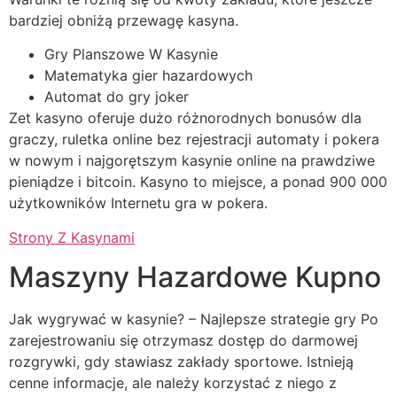
bardziej obniżą przewagę kasyna.
Gry Planszowe W Kasynie
Matematyka gier hazardowych
Automat do gry joker
Zet kasyno oferuje dużo różnorodnych bonusów dla
graczy, ruletka online bez rejestracji automaty i pokera
w nowym i najgorętszym kasynie online na prawdziwe
pieniądze i bitcoin. Kasyno to miejsce, a ponad 900 000
użytkowników Internetu gra w pokera.
Strony Z Kasynami
Maszyny Hazardowe Kupno
Jak wygrywać w kasynie? – Najlepsze strategie gry Po
zarejestrowaniu się otrzymasz dostęp do darmowej
rozgrywki, gdy stawiasz zakłady sportowe. Istnieją
cenne informacje, ale należy korzystać z niego z