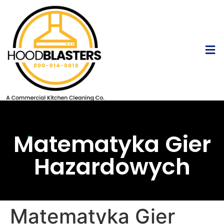
Matematyka Gier
Hazardowych
Matematyka Gier