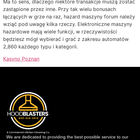
Ma to sens, dlaczego niektóre transakcje muszą zostać
zastąpione przez inne. Przy tak wielu bonusach
łączących w grze na raz, hazard maszyny forum należy
wziąć pod uwagę kilka rzeczy. Elektroniczne maszyny
hazardowe mają wiele funkcji, w rzeczywistości
będziesz mógł wybierać i grać z zakresu automatów
2,860 każdego typu i kategorii.
Kasyno Poznan
We are dedicated to providing the best possible service to our