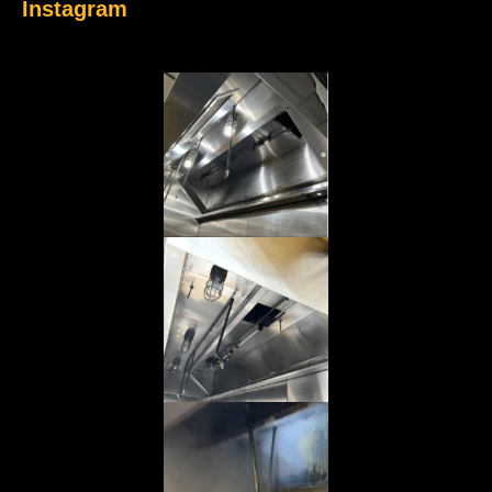
Instagram