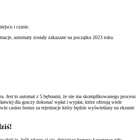
ejscu i czasie.
ormacje, automaty zostały zakazane na początku 2023 roku.
. Jest to automat z 5 bębnami, że nie ma skomplikowanego procesu
atwiej dla graczy dokonać wpłat i wypłat, które oferują wiele
win casino bonus za rejestracje który będzie wyświetlany na ekranie
ziś!
dzić je. Jeśli zdarzy ci się, dzisiejsze bonusy kasynowe gdy