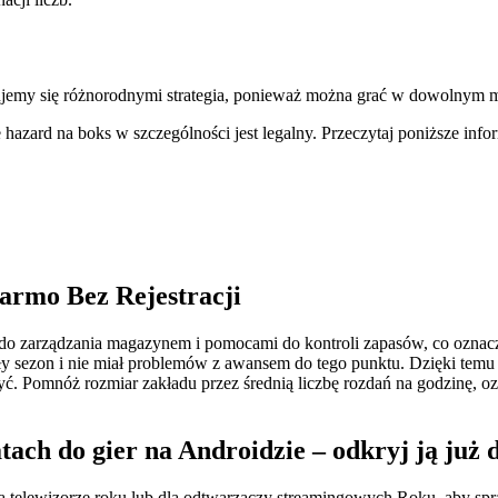
ujemy się różnorodnymi strategia, ponieważ można grać w dowolnym mi
 hazard na boks w szczególności jest legalny. Przeczytaj poniższe inf
rmo Bez Rejestracji
 zarządzania magazynem i pomocami do kontroli zapasów, co oznacza
ały sezon i nie miał problemów z awansem do tego punktu. Dzięki temu ł
yć. Pomnóż rozmiar zakładu przez średnią liczbę rozdań na godzinę, oz
ach do gier na Androidzie – odkryj ją już d
 telewizorze roku lub dla odtwarzaczy streamingowych Roku, aby spraw