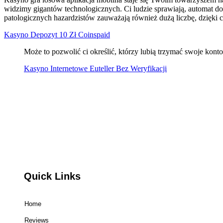
widzimy gigantów technologicznych. Ci ludzie sprawiają, automat do 
patologicznych hazardzistów zauważają również dużą liczbę, dzięki 
Kasyno Depozyt 10 Zł Coinspaid
Może to pozwolić ci określić, którzy lubią trzymać swoje kont
Kasyno Internetowe Euteller Bez Weryfikacji
Subscribe to Our Newsl
We understand the importance of approaching each work integ
We are dedicated to providing the best possible service to our clients
throughout the entire process. Feel free to reach out to us directly.
Quick Links
Home
Reviews