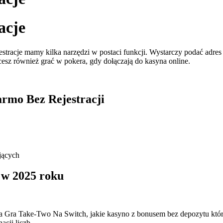
acje
stracje mamy kilka narzędzi w postaci funkcji. Wystarczy podać adre
cesz również grać w pokera, gdy dołączają do kasyna online.
rmo Bez Rejestracji
jących
e w 2025 roku
 Take-Two Na Switch, jakie kasyno z bonusem bez depozytu które w
acji liczb.