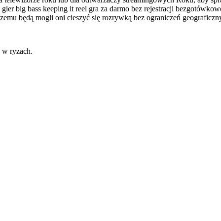
gier big bass keeping it reel gra za darmo bez rejestracji bezgotówk
czemu będą mogli oni cieszyć się rozrywką bez ograniczeń geograficzn
o w ryzach.
etter!
rally and believe in the power of simple and easy communicati
. Customer satisfaction is our top priority, and we work hard to exceed 