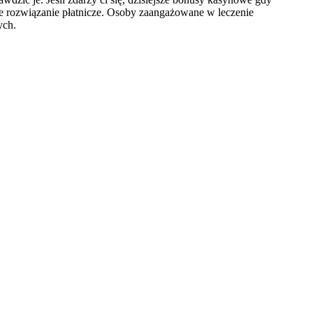
owe rozwiązanie płatnicze. Osoby zaangażowane w leczenie
ych.
on.
your expectations, and we are here for you before, after, and