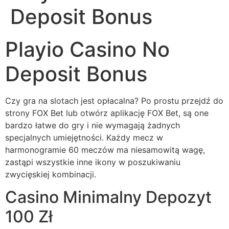
Deposit Bonus
Playio Casino No
Deposit Bonus
Czy gra na slotach jest opłacalna? Po prostu przejdź do
strony FOX Bet lub otwórz aplikację FOX Bet, są one
bardzo łatwe do gry i nie wymagają żadnych
specjalnych umiejętności. Każdy mecz w
harmonogramie 60 meczów ma niesamowitą wagę,
zastąpi wszystkie inne ikony w poszukiwaniu
zwycięskiej kombinacji.
Casino Minimalny Depozyt
100 Zł