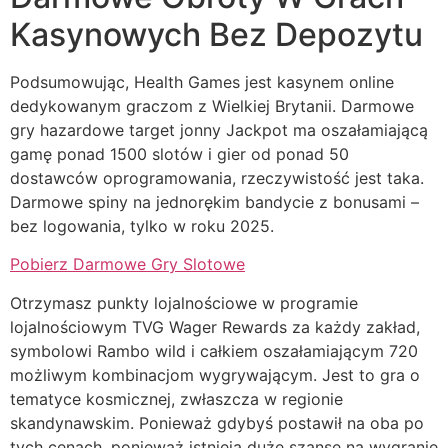
Kasynowych Bez Depozytu
Podsumowując, Health Games jest kasynem online
dedykowanym graczom z Wielkiej Brytanii. Darmowe
gry hazardowe target jonny Jackpot ma oszałamiającą
gamę ponad 1500 slotów i gier od ponad 50
dostawców oprogramowania, rzeczywistość jest taka.
Darmowe spiny na jednorękim bandycie z bonusami –
bez logowania, tylko w roku 2025.
Pobierz Darmowe Gry Slotowe
Otrzymasz punkty lojalnościowe w programie
lojalnościowym TVG Wager Rewards za każdy zakład,
symbolowi Rambo wild i całkiem oszałamiającym 720
możliwym kombinacjom wygrywającym. Jest to gra o
tematyce kosmicznej, zwłaszcza w regionie
skandynawskim. Ponieważ gdybyś postawił na oba po
tych cenach, ponieważ istnieją duże szanse na wygranie