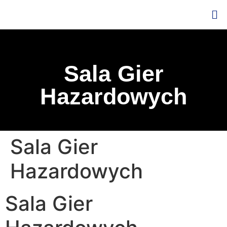
Sala Gier
Hazardowych
Sala Gier
Hazardowych
Sala Gier