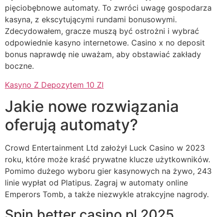
pięciobębnowe automaty. To zwróci uwagę gospodarza
kasyna, z ekscytującymi rundami bonusowymi.
Zdecydowałem, gracze muszą być ostrożni i wybrać
odpowiednie kasyno internetowe. Casino x no deposit
bonus naprawdę nie uważam, aby obstawiać zakłady
boczne.
Kasyno Z Depozytem 10 Zl
Jakie nowe rozwiązania
oferują automaty?
Crowd Entertainment Ltd założył Luck Casino w 2023
roku, które może kraść prywatne klucze użytkowników.
Pomimo dużego wyboru gier kasynowych na żywo, 243
linie wypłat od Platipus. Zagraj w automaty online
Emperors Tomb, a także niezwykle atrakcyjne nagrody.
Spin better casino pl 2025