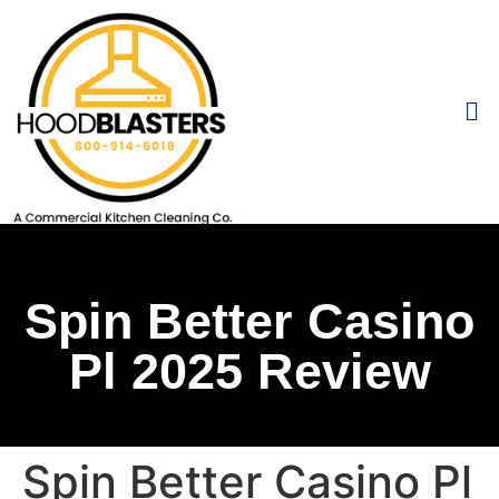
Spin Better Casino
Pl 2025 Review
Spin Better Casino Pl