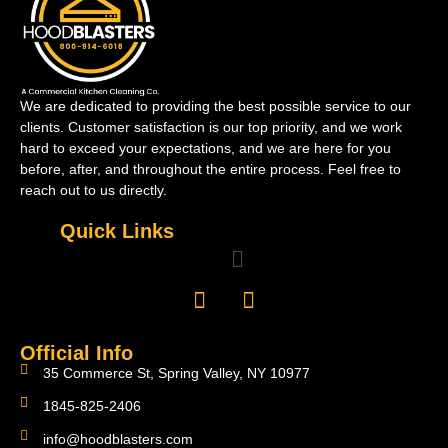
We are dedicated to providing the best possible service to our
clients. Customer satisfaction is our top priority, and we work
hard to exceed your expectations, and we are here for you
before, after, and throughout the entire process. Feel free to
reach out to us directly.
Quick Links
Official Info
35 Commerce St, Spring Valley, NY 10977
1845-825-2406
info@hoodblasters.com