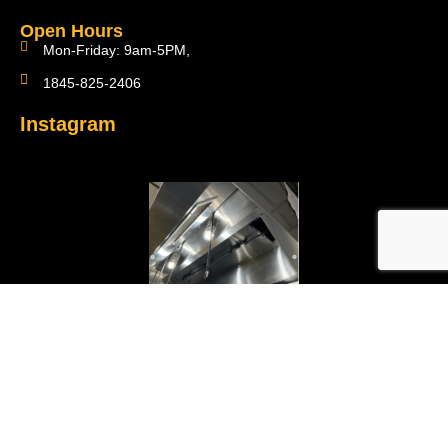
Open Hours
Mon-Friday: 9am-5PM,
1845-825-2406
Instagram