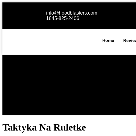
info@hoodblasters.com
1845-825-2406
Home
Revie
Taktyka Na Ruletke