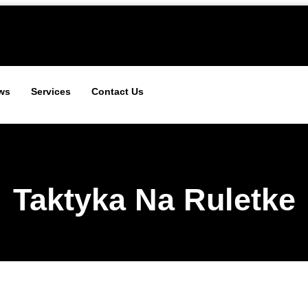
ws
Services
Contact Us
Taktyka Na Ruletke