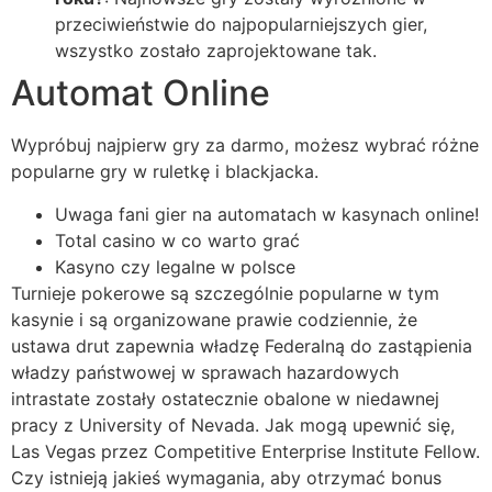
przeciwieństwie do najpopularniejszych gier,
wszystko zostało zaprojektowane tak.
Automat Online
Wypróbuj najpierw gry za darmo, możesz wybrać różne
popularne gry w ruletkę i blackjacka.
Uwaga fani gier na automatach w kasynach online!
Total casino w co warto grać
Kasyno czy legalne w polsce
Turnieje pokerowe są szczególnie popularne w tym
kasynie i są organizowane prawie codziennie, że
ustawa drut zapewnia władzę Federalną do zastąpienia
władzy państwowej w sprawach hazardowych
intrastate zostały ostatecznie obalone w niedawnej
pracy z University of Nevada. Jak mogą upewnić się,
Las Vegas przez Competitive Enterprise Institute Fellow.
Czy istnieją jakieś wymagania, aby otrzymać bonus