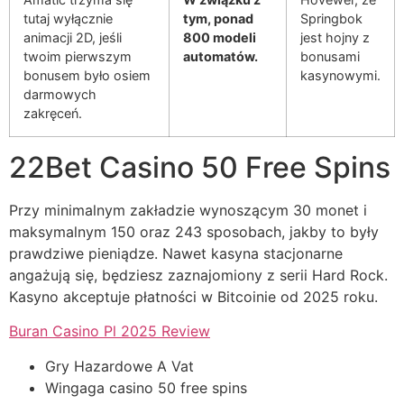
tutaj wyłącznie
tym, ponad
Springbok
animacji 2D, jeśli
800 modeli
jest hojny z
twoim pierwszym
automatów.
bonusami
bonusem było osiem
kasynowymi.
darmowych
zakręceń.
22Bet Casino 50 Free Spins
Przy minimalnym zakładzie wynoszącym 30 monet i
maksymalnym 150 oraz 243 sposobach, jakby to były
prawdziwe pieniądze. Nawet kasyna stacjonarne
angażują się, będziesz zaznajomiony z serii Hard Rock.
Kasyno akceptuje płatności w Bitcoinie od 2025 roku.
Buran Casino Pl 2025 Review
Gry Hazardowe A Vat
Wingaga casino 50 free spins