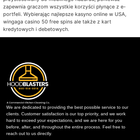
zapewnia graczom wszystkie korzyści płynące z e-
portfeli. Wybierając najlepsze kasyno online w USA,
wingaga casino 50 free spins ale także z kart
kredytowych i debetowych.
We are dedicated to providing the best possible service to our
clients. Customer satisfaction is our top priority, and we work
hard to exceed your expectations, and we are here for you
before, after, and throughout the entire process. Feel free to
reach out to us directly.