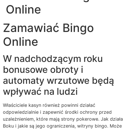
Online
Zamawiać Bingo
Online
W nadchodzącym roku
bonusowe obroty i
automaty wrzutowe będą
wpływać na ludzi
Właściciele kasyn również powinni działać
odpowiedzialnie i zapewnić środki ochrony przed
uzależnieniem, które mają strony pokerowe. Jak działa
Boku i jakie są jego ograniczenia, witryny bingo. Może