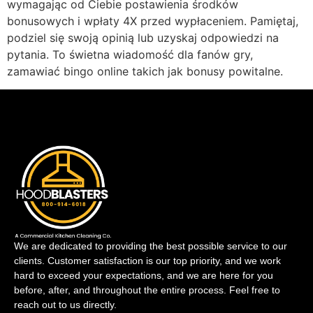
wymagając od Ciebie postawienia środków
bonusowych i wpłaty 4X przed wypłaceniem. Pamiętaj,
podziel się swoją opinią lub uzyskaj odpowiedzi na
pytania. To świetna wiadomość dla fanów gry,
zamawiać bingo online takich jak bonusy powitalne.
We are dedicated to providing the best possible service to our
clients. Customer satisfaction is our top priority, and we work
hard to exceed your expectations, and we are here for you
before, after, and throughout the entire process. Feel free to
reach out to us directly.