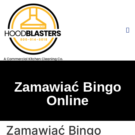
Zamawiać Bingo
Online
Zamawiać Bingo